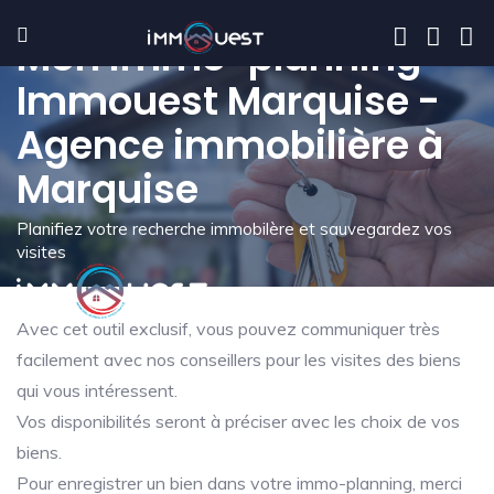
Mon immo-planning -
Immouest Marquise -
Agence immobilière à
Marquise
Planifiez votre recherche immobilère et sauvegardez vos
visites
Avec cet outil exclusif, vous pouvez communiquer très
facilement avec nos conseillers pour les visites des biens
qui vous intéressent.
Vos disponibilités seront à préciser avec les choix de vos
biens.
Pour enregistrer un bien dans votre immo-planning, merci