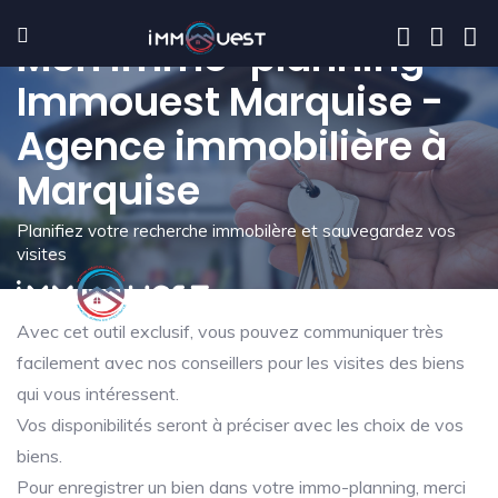
Mon immo-planning -
Immouest Marquise -
Agence immobilière à
Marquise
Planifiez votre recherche immobilère et sauvegardez vos
visites
Avec cet outil exclusif, vous pouvez communiquer très
facilement avec nos conseillers pour les visites des biens
qui vous intéressent.
Vos disponibilités seront à préciser avec les choix de vos
biens.
Pour enregistrer un bien dans votre immo-planning, merci