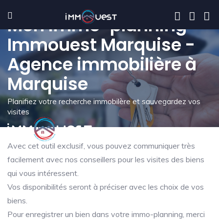
Mon immo-planning -
Immouest Marquise -
Agence immobilière à
Marquise
Planifiez votre recherche immobilère et sauvegardez vos
visites
Avec cet outil exclusif, vous pouvez communiquer très
facilement avec nos conseillers pour les visites des biens
qui vous intéressent.
Vos disponibilités seront à préciser avec les choix de vos
biens.
Pour enregistrer un bien dans votre immo-planning, merci