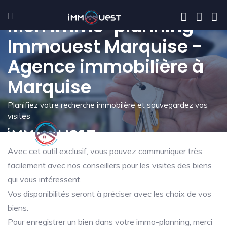
Mon immo-planning -
Immouest Marquise -
Agence immobilière à
Marquise
Planifiez votre recherche immobilère et sauvegardez vos
visites
Avec cet outil exclusif, vous pouvez communiquer très
facilement avec nos conseillers pour les visites des biens
qui vous intéressent.
Vos disponibilités seront à préciser avec les choix de vos
biens.
Pour enregistrer un bien dans votre immo-planning, merci