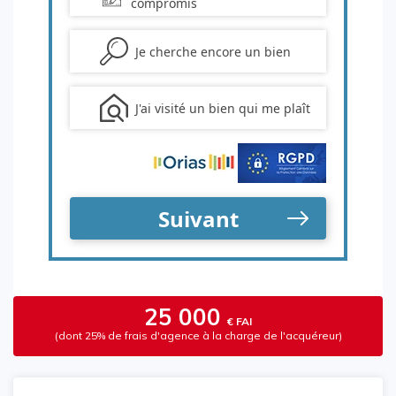
25 000
€ FAI
(dont 25% de frais d'agence à la charge de l'acquéreur)